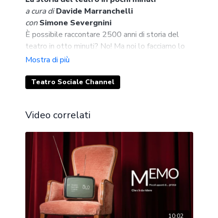
a cura di
Davide Marranchelli
con
Simone Severgnini
È possibile raccontare 2500 anni di storia del
teatro in otto minuti? No! Ma noi lo facciamo lo
stesso. Una passeggiata tragicomica attraverso i
secoli, per scoprire che l'uomo, da sempre, ha
un'incredibile necessità di raccontarsi.
Teatro Sociale Channel
Video correlati
10:02