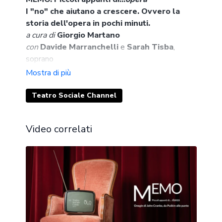
I "no" che aiutano a crescere. Ovvero la
storia dell'opera in pochi minuti.
a cura di
Giorgio Martano
con
Davide Marranchelli
e
Sarah Tisba
,
soprano
Quando è nata l'opera? A che serve la buca
dell'orchestra? Con cosa dirigeva anticamente il
direttore? Davide Marranchelli colleziona una
Teatro Sociale Channel
serie di "NO" da Giorgio Martano, "NO" utili per
capire qualcosa di più sulla storia dell'opera!
Video correlati